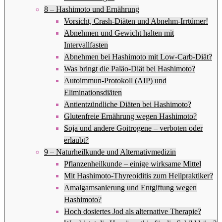
8 – Hashimoto und Ernährung
Vorsicht, Crash-Diäten und Abnehm-Irrtümer!
Abnehmen und Gewicht halten mit
Intervallfasten
Abnehmen bei Hashimoto mit Low-Carb-Diät?
Was bringt die Paläo-Diät bei Hashimoto?
Autoimmun-Protokoll (AIP) und
Eliminationsdiäten
Antientzündliche Diäten bei Hashimoto?
Glutenfreie Ernährung wegen Hashimoto?
Soja und andere Goitrogene – verboten oder
erlaubt?
9 – Naturheilkunde und Alternativmedizin
Pflanzenheilkunde – einige wirksame Mittel
Mit Hashimoto-Thyreoiditis zum Heilpraktiker?
Amalgamsanierung und Entgiftung wegen
Hashimoto?
Hoch dosiertes Jod als alternative Therapie?