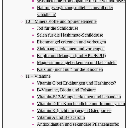
Was bietet die Homöopathie für die Schilddrüse?
Nahrungsergänzungsmittel – sinnvoll oder
schädlich?
10 – Mineralstoffe und Spurenelemente
Jod für die Schilddrüse
Selen für die Hashimoto-Schilddrüse
Eisenmangel erkennen und vorbeugen
Zinkmangel erkennen und vorbeugen
Kupfer und Mangan (und HPU/KPU)
Magnesiummangel erkennen und behandeln
Kalzium (nicht nur) für die Knochen
11 – Vitamine
Vitamin C bei Erkältungen und Hashimoto?
B-Vitamine, Biotin und Folsäure
Vitamin-B12-Mangel erkennen und behandeln
Vitamin D für Knochendichte und Immunsystem
Vitamin K (nicht nur) gegen Osteoporose
Vitamin A und Betacarotin
Antioxidantien und sekundäre Pflanzenstoffe: