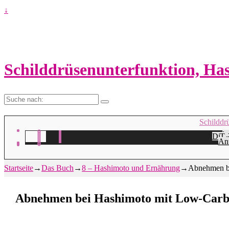
↓
Schilddrüsenunterfunktion, H
Suche
nach:
Schilddr
Na
H
Die 
Ta
A
Ant
Startseite
→
Das Buch
→
8 – Hashimoto und Ernährung
→
Abnehmen b
Abnehmen bei Hashimoto mit Low-Carb