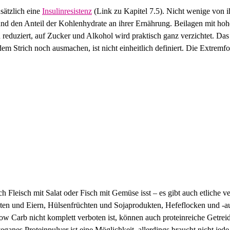
ätzlich eine
Insulinresistenz
(Link zu Kapitel 7.5). Nicht wenige von i
nd den Anteil der Kohlenhydrate an ihrer Ernährung. Beilagen mit hoh
reduziert, auf Zucker und Alkohol wird praktisch ganz verzichtet. Da
em Strich noch ausmachen, ist nicht einheitlich definiert. Die Extrem
 Fleisch mit Salat oder Fisch mit Gemüse isst – es gibt auch etliche v
en und Eiern, Hülsenfrüchten und Sojaprodukten, Hefeflocken und -a
 Carb nicht komplett verboten ist, können auch proteinreiche Getrei
ganes Proteinpulver ist eine Möglichkeit, allerdings braucht nicht jede