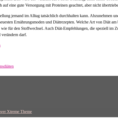
ch auf eine gute Versorgung mit Proteinen geachtet, aber nicht übertrie
llung jemand im Alltag tatsächlich durchhalten kann. Abzunehmen und
n neuesten Ernährungsmoden und Diätrezepten. Welche Art von Diät am 
nauso wie für den Stoffwechsel. Auch Diät-Empfehlungen, die speziell 
d verändern darf.
n
nsdiäten
ver Xtreme Theme