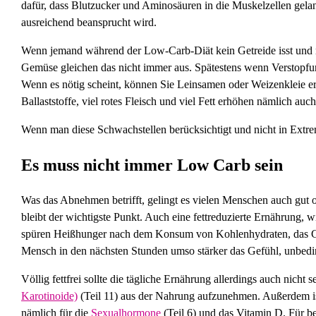
dafür, dass Blutzucker und Aminosäuren in die Muskelzellen gelan
ausreichend beansprucht wird.
Wenn jemand während der Low-Carb-Diät kein Getreide isst und nu
Gemüse gleichen das nicht immer aus. Spätestens wenn Verstopfung 
Wenn es nötig scheint, können Sie Leinsamen oder Weizenkleie er
Ballaststoffe, viel rotes Fleisch und viel Fett erhöhen nämlich 
Wenn man diese Schwachstellen berücksichtigt und nicht in Extre
Es muss nicht immer Low Carb sein
Was das Abnehmen betrifft, gelingt es vielen Menschen auch gut o
bleibt der wichtigste Punkt. Auch eine fettreduzierte Ernährung,
spüren Heißhunger nach dem Konsum von Kohlenhydraten, das Gege
Mensch in den nächsten Stunden umso stärker das Gefühl, unbedi
Völlig fettfrei sollte die tägliche Ernährung allerdings auch nich
Karotinoide)
(Teil 11) aus der Nahrung aufzunehmen. Außerdem ist
nämlich für die
Sexualhormone
(Teil 6) und das Vitamin D. Für be