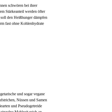
hnen schwören bei ihrer
em Stärkeanteil werden öfter
s soll den Heißhunger dämpfen
form fast ohne Kohlenhydrate
egetarische und sogar vegane
ufstrichen, Nüssen und Samen
dearten und Pseudogetreide
 einzelne Mahlzeit reich an