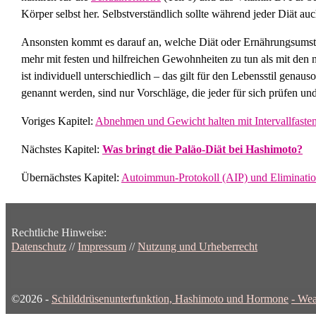
Körper selbst her. Selbstverständlich sollte während jeder Diät au
Ansonsten kommt es darauf an, welche Diät oder Ernährungsumste
mehr mit festen und hilfreichen Gewohnheiten zu tun als mit de
ist individuell unterschiedlich – das gilt für den Lebensstil ge
genannt werden, sind nur Vorschläge, die jeder für sich prüfen un
Voriges Kapitel:
Abnehmen und Gewicht halten mit Intervallfaste
Nächstes Kapitel:
Was bringt die Paläo-Diät bei Hashimoto?
Übernächstes Kapitel:
Autoimmun-Protokoll (AIP) und Eliminatio
Rechtliche Hinweise:
Datenschutz
//
Impressum
//
Nutzung und Urheberrecht
©2026 -
Schilddrüsenunterfunktion, Hashimoto und Hormone
-
Wea