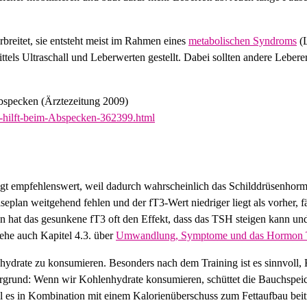
rbreitet, sie entsteht meist im Rahmen eines
metabolischen Syndroms
(L
mittels Ultraschall und Leberwerten gestellt. Dabei sollten andere Lebe
Abspecken (Ärztezeitung 2009)
-hilft-beim-Abspecken-362399.html
ingt empfehlenswert, weil dadurch wahrscheinlich das Schilddrüsenhor
lan weitgehend fehlen und der fT3-Wert niedriger liegt als vorher, fä
 hat das gesunkene fT3 oft den Effekt, dass das TSH steigen kann un
siehe auch Kapitel 4.3. über
Umwandlung, Symptome und das Hormon
ydrate zu konsumieren. Besonders nach dem Training ist es sinnvoll,
rgrund: Wenn wir Kohlenhydrate konsumieren, schüttet die Bauchspeic
 es in Kombination mit einem Kalorienüberschuss zum Fettaufbau beitr