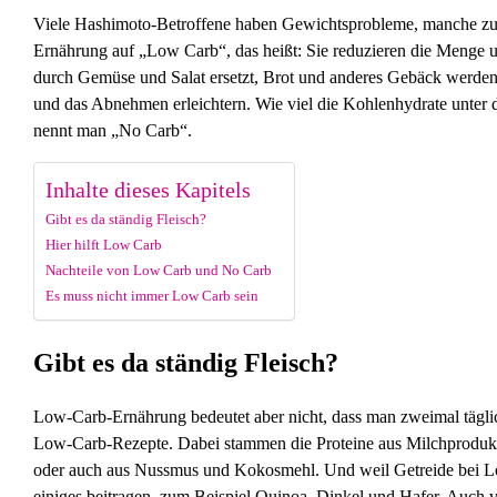
Viele Hashimoto-Betroffene haben Gewichtsprobleme, manche zus
Ernährung auf „Low Carb“, das heißt: Sie reduzieren die Menge u
durch Gemüse und Salat ersetzt, Brot und anderes Gebäck werden 
und das Abnehmen erleichtern. Wie viel die Kohlenhydrate unter d
nennt man „No Carb“.
Inhalte dieses Kapitels
Gibt es da ständig Fleisch?
Hier hilft Low Carb
Nachteile von Low Carb und No Carb
Es muss nicht immer Low Carb sein
Gibt es da ständig Fleisch?
Low-Carb-Ernährung bedeutet aber nicht, dass man zweimal täglich
Low-Carb-Rezepte. Dabei stammen die Proteine aus Milchprodukt
oder auch aus Nussmus und Kokosmehl. Und weil Getreide bei Low
einiges beitragen, zum Beispiel Quinoa, Dinkel und Hafer. Auch ve