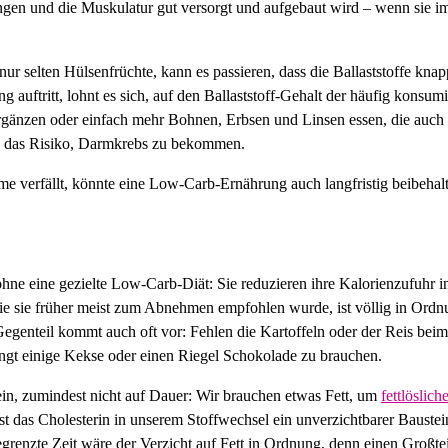
gen und die Muskulatur gut versorgt und aufgebaut wird – wenn sie im 
r selten Hülsenfrüchte, kann es passieren, dass die Ballaststoffe kn
auftritt, lohnt es sich, auf den Ballaststoff-Gehalt der häufig konsumi
gänzen oder einfach mehr Bohnen, Erbsen und Linsen essen, die auch P
auch das Risiko, Darmkrebs zu bekommen.
me verfällt, könnte eine Low-Carb-Ernährung auch langfristig beibehal
hne eine gezielte Low-Carb-Diät: Sie reduzieren ihre Kalorienzufuhr 
 wie sie früher meist zum Abnehmen empfohlen wurde, ist völlig in Ord
nteil kommt auch oft vor: Fehlen die Kartoffeln oder der Reis beim
ngt einige Kekse oder einen Riegel Schokolade zu brauchen.
t sein, zumindest nicht auf Dauer: Wir brauchen etwas Fett, um
fettlöslic
 das Cholesterin in unserem Stoffwechsel ein unverzichtbarer Baustein
grenzte Zeit wäre der Verzicht auf Fett in Ordnung, denn einen Großteil 