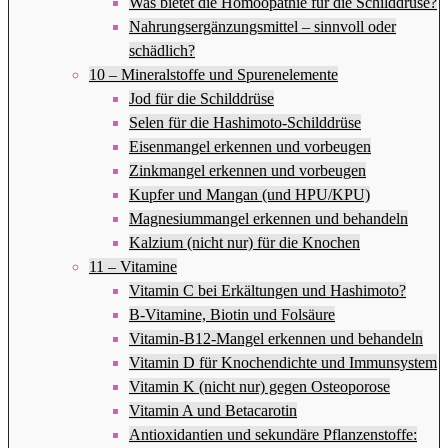
Was bietet die Homöopathie für die Schilddrüse?
Nahrungsergänzungsmittel – sinnvoll oder
schädlich?
10 – Mineralstoffe und Spurenelemente
Jod für die Schilddrüse
Selen für die Hashimoto-Schilddrüse
Eisenmangel erkennen und vorbeugen
Zinkmangel erkennen und vorbeugen
Kupfer und Mangan (und HPU/KPU)
Magnesiummangel erkennen und behandeln
Kalzium (nicht nur) für die Knochen
11 – Vitamine
Vitamin C bei Erkältungen und Hashimoto?
B-Vitamine, Biotin und Folsäure
Vitamin-B12-Mangel erkennen und behandeln
Vitamin D für Knochendichte und Immunsystem
Vitamin K (nicht nur) gegen Osteoporose
Vitamin A und Betacarotin
Antioxidantien und sekundäre Pflanzenstoffe: