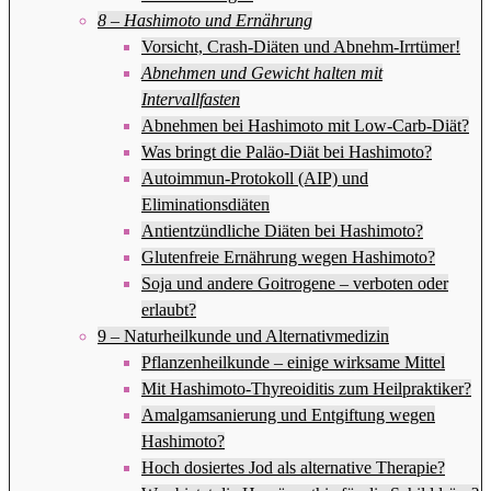
8 – Hashimoto und Ernährung
Vorsicht, Crash-Diäten und Abnehm-Irrtümer!
Abnehmen und Gewicht halten mit
Intervallfasten
Abnehmen bei Hashimoto mit Low-Carb-Diät?
Was bringt die Paläo-Diät bei Hashimoto?
Autoimmun-Protokoll (AIP) und
Eliminationsdiäten
Antientzündliche Diäten bei Hashimoto?
Glutenfreie Ernährung wegen Hashimoto?
Soja und andere Goitrogene – verboten oder
erlaubt?
9 – Naturheilkunde und Alternativmedizin
Pflanzenheilkunde – einige wirksame Mittel
Mit Hashimoto-Thyreoiditis zum Heilpraktiker?
Amalgamsanierung und Entgiftung wegen
Hashimoto?
Hoch dosiertes Jod als alternative Therapie?