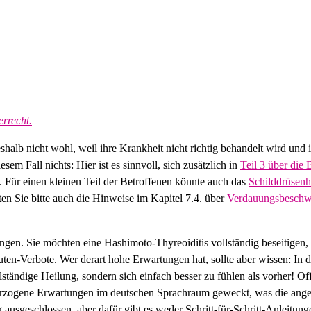
rrecht.
halb nicht wohl, weil ihre Krankheit nicht richtig behandelt wird und
m Fall nichts: Hier ist es sinnvoll, sich zusätzlich in
Teil 3 über die
Für einen kleinen Teil der Betroffenen könnte auch das
Schilddrüsen
en Sie bitte auch die Hinweise im Kapitel 7.4. über
Verdauungsbeschw
en. Sie möchten eine Hashimoto-Thyreoiditis vollständig beseitigen, w
ten-Verbote. Wer derart hohe Erwartungen hat, sollte aber wissen: In
ständige Heilung, sondern sich einfach besser zu fühlen als vorher! O
rzogene Erwartungen im deutschen Sprachraum geweckt, was die ange
 ausgeschlossen, aber dafür gibt es weder Schritt-für-Schritt-Anleitun