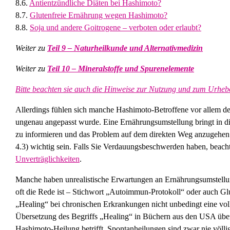
8.6.
Antientzündliche Diäten bei Hashimoto?
8.7.
Glutenfreie Ernährung wegen Hashimoto?
8.8.
Soja und andere Goitrogene – verboten oder erlaubt?
Weiter zu
Teil 9 – Naturheilkunde und Alternativmedizin
Weiter zu
Teil 10 – Mineralstoffe und Spurenelemente
Bitte beachten sie auch die Hinweise zur Nutzung und zum Urhebe
Allerdings fühlen sich manche Hashimoto-Betroffene vor allem des
ungenau angepasst wurde. Eine Ernährungsumstellung bringt in diese
zu informieren und das Problem auf dem direkten Weg anzugehen. 
4.3) wichtig sein. Falls Sie Verdauungsbeschwerden haben, beacht
Unverträglichkeiten
.
Manche haben unrealistische Erwartungen an Ernährungsumstellung
oft die Rede ist – Stichwort „Autoimmun-Protokoll“ oder auch Glu
„Healing“ bei chronischen Erkrankungen nicht unbedingt eine voll
Übersetzung des Begriffs „Healing“ in Büchern aus den USA übe
Hashimoto-Heilung betrifft. Spontanheilungen sind zwar nie völlig