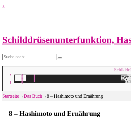
↓
Schilddrüsenunterfunktion, H
Suche
nach:
Schilddr
Na
H
Die 
Ta
A
Ant
Startseite
→
Das Buch
→
8 – Hashimoto und Ernährung
8 – Hashimoto und Ernährung