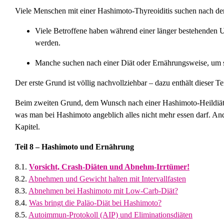
Viele Menschen mit einer Hashimoto-Thyreoiditis suchen nach de
Viele Betroffene haben während einer länger bestehenden 
werden.
Manche suchen nach einer Diät oder Ernährungsweise, um si
Der erste Grund ist völlig nachvollziehbar – dazu enthält dieser T
Beim zweiten Grund, dem Wunsch nach einer Hashimoto-Heildiät, w
was man bei Hashimoto angeblich alles nicht mehr essen darf. Ande
Kapitel.
Teil 8 – Hashimoto und Ernährung
8.1.
Vorsicht, Crash-Diäten und Abnehm-Irrtümer!
8.2.
Abnehmen und Gewicht halten mit Intervallfasten
8.3.
Abnehmen bei Hashimoto mit Low-Carb-Diät?
8.4.
Was bringt die Paläo-Diät bei Hashimoto?
8.5.
Autoimmun-Protokoll (AIP) und Eliminationsdiäten