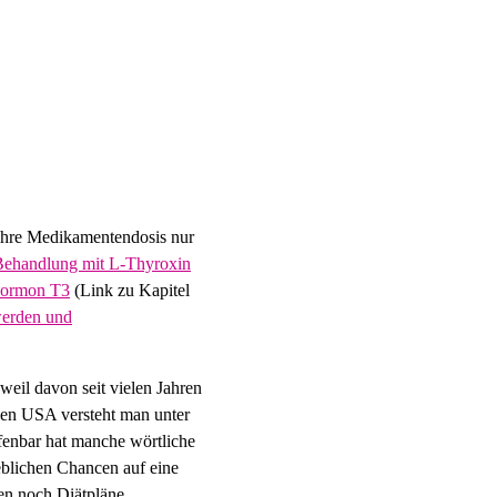
 ihre Medikamentendosis nur
 Behandlung mit L-Thyroxin
hormon T3
(Link zu Kapitel
erden und
eil davon seit vielen Jahren
 den USA versteht man unter
ffenbar hat manche wörtliche
blichen Chancen auf eine
gen noch Diätpläne.