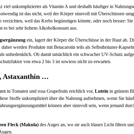
tz viel unkomplizierter als Vitamin A und deshalb häufiger in Nahrungs
twendig ist das nicht, weil der Körper sinnvoll mit Überschüssen umg
tin verzichten, weil das Krebs begünstigen könnte, oder noch besser: S
eht es bei sehr hohem Alkoholkonsum aus.
gsergänzung
ein, lagert der Körper die Überschüsse in der Haut ab. Di
, daher werden Produkte mit Betacarotin teils als Selbstbräuner-Kapse
als unbedenklich. Ob damit tatsächlich ein schwacher UV-Schutz aufgeba
hutzfaktor von etwa 2 bis 3 ist sowieso nicht zu erwarten.
, Astaxanthin …
t in Tomaten und rosa Grapefruits reichlich vor,
Lutein
in grünem B
ese Stoffe unkompliziert über die Nahrung aufnehmen, wenn Sie häuf
hrungsergänzungsmittel können aber sinnvoll sein, wenn jemand durc
ben Fleck (Makula)
des Auges an, wo sie auch blaues Licht filtern u
 Augen.