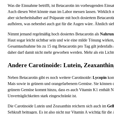
Was die Einnahme betrifft, ist Betacarotin im vorbeugenden Einsa
Auch diesen Wert könnte man im Labor messen lassen. Wirklich no
aber sicherheitshalber auf Präparate mit hoch dosiertem Betacaro
aufhören, was nebenbei auch gut für die Augen wäre. Ähnlich si
Nimmt jemand regelmäßig hoch dosiertes Betacarotin als
Nahrun
Haut sogar leicht sichtbar sein und wie eine milde Tönung wirken
Gesamtaufnahme bis zu 15 mg Betacarotin pro Tag gilt jedenfalls 
daher darf damit nicht mehr geworben werden. Mehr als ein Lichtsc
Andere Carotinoide: Lutein, Zeaxanthin
Neben Betacarotin gibt es noch weitere Carotinoide:
Lycopin
komm
Mais sowie in grünem und orangefarbenem Gemüse. Sie können di
grünem Gemüse kommt hinzu, dass es auch Vitamin K1 enthält Na
Unverträglichkeiten stark eingeschränkt ist.
Die Carotinoide Lutein und Zeaxanthin reichern sich auch im
Gel
Sehkraft beitragen. Es ist also nicht nur Vitamin A wichtig für die