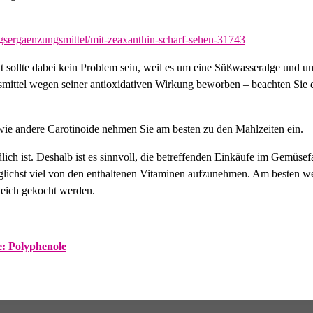
gsergaenzungsmittel/mit-zeaxanthin-scharf-sehen-31743
 sollte dabei kein Problem sein, weil es um eine Süßwasseralge und um
mittel wegen seiner antioxidativen Wirkung beworben – beachten Sie d
wie andere Carotinoide nehmen Sie am besten zu den Mahlzeiten ein.
dlich ist. Deshalb ist es sinnvoll, die betreffenden Einkäufe im Gemüs
lichst viel von den enthaltenen Vitaminen aufzunehmen. Am besten we
eich gekocht werden.
e: Polyphenole