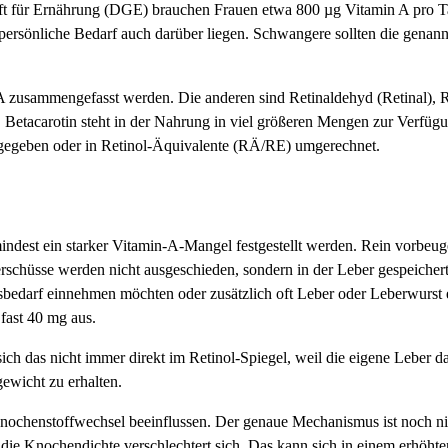
ft für Ernährung (DGE) brauchen Frauen etwa 800 µg Vitamin A pro 
persönliche Bedarf auch darüber liegen. Schwangere sollten die genann
A zusammengefasst werden. Die anderen sind Retinaldehyd (Retinal), R
. Betacarotin steht in der Nahrung in viel größeren Mengen zur Verfüg
ngegeben oder in Retinol-Äquivalente (RÄ/RE) umgerechnet.
ndest ein starker Vitamin-A-Mangel festgestellt werden. Rein vorbeug
schüsse werden nicht ausgeschieden, sondern in der Leber gespeichert.
sbedarf einnehmen möchten oder zusätzlich oft Leber oder Leberwurst 
fast 40 mg aus.
ich das nicht immer direkt im Retinol-Spiegel, weil die eigene Leber d
gewicht zu erhalten.
 Knochenstoffwechsel beeinflussen. Der genaue Mechanismus ist noch n
die Knochendichte verschlechtert sich. Das kann sich in einem erhöht