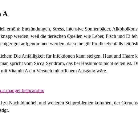
n A
iell erhöht: Entzündungen, Stress, intensive Sonnenbäder, Alkoholko
app werden, weil die tierischen Quellen wie Leber, Fisch und Ei feh
eniger gut aufgenommen werden, dasselbe gilt für die ebenfalls fettlös
ehen: Die Anfälligkeit für Infektionen kann steigen. Haut und Haare 
man spricht vom Sicca-Syndrom, das bei Hashimoto nicht selten ist. D
ng mit Vitamin A ein Versuch mit offenem Ausgang wäre.
n-a-mangel-betacarotin/
ll zu Nachtblindheit und weiteren Sehproblemen kommen, der Geruchss
tigt.