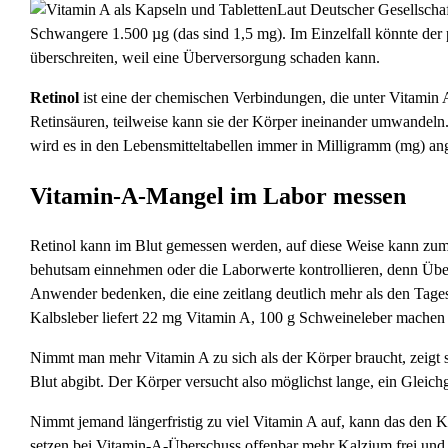
Laut Deutscher Gesellscha
Schwangere 1.500 µg (das sind 1,5 mg). Im Einzelfall könnte der 
überschreiten, weil eine Überversorgung schaden kann.
Retinol
ist eine der chemischen Verbindungen, die unter Vitamin 
Retinsäuren, teilweise kann sie der Körper ineinander umwandeln
wird es in den Lebensmitteltabellen immer in Milligramm (mg) a
Vitamin-A-Mangel im Labor messen
Retinol kann im Blut gemessen werden, auf diese Weise kann zumi
behutsam einnehmen oder die Laborwerte kontrollieren, denn Über
Anwender bedenken, die eine zeitlang deutlich mehr als den Tage
Kalbsleber liefert 22 mg Vitamin A, 100 g Schweineleber machen 
Nimmt man mehr Vitamin A zu sich als der Körper braucht, zeigt s
Blut abgibt. Der Körper versucht also möglichst lange, ein Gleich
Nimmt jemand längerfristig zu viel Vitamin A auf, kann das den
setzen bei Vitamin-A-Überschuss offenbar mehr Kalzium frei und 