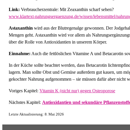
Link:
Verbraucherzentrale: Mit Zeaxanthin scharf sehen?
www.klartext-nahrungsergaenzung.de/wissen/lebensmittel/nahrun
Astaxanthin
wird aus der Blutregenalge gewonnen. Der Jodgehalt
Mengen geht. Astaxanthin wird vor allem als Nahrungsergänzungs
über die Rolle von Antioxidantien in unserem Körper.
Einnahme:
Auch die fettlöslichen Vitamine A und Betacarotin so
In der Küche sollte beachtet werden, dass Betacarotin lichtempfin
lagern. Man sollte Obst und Gemüse außerdem gut kauen, um mög
gekochter Nahrung aufgenommen – sie müssen dafür aber nicht w
Voriges Kapitel:
Vitamin K (nicht nur) gegen Osteoporose
Nächstes Kapitel:
Antioxidantien und sekundäre Pflanzenstoff
Letzte Aktualisierung: 8. Mai 2026