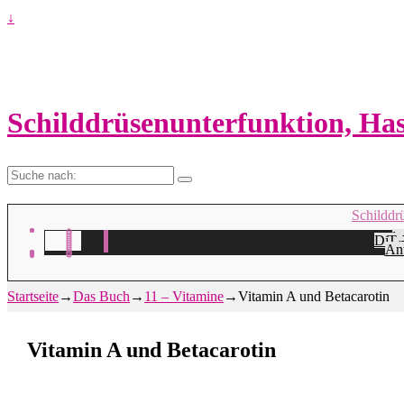
↓
Schilddrüsenunterfunktion, H
Suche
nach:
Schilddr
Na
H
Die 
Ta
A
Ant
Startseite
→
Das Buch
→
11 – Vitamine
→
Vitamin A und Betacarotin
Vitamin A und Betacarotin