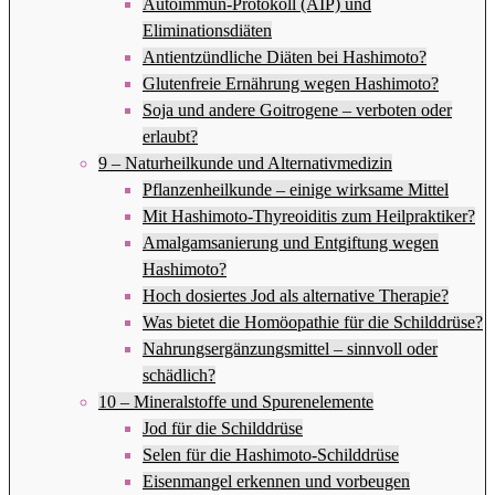
Autoimmun-Protokoll (AIP) und
Eliminationsdiäten
Antientzündliche Diäten bei Hashimoto?
Glutenfreie Ernährung wegen Hashimoto?
Soja und andere Goitrogene – verboten oder
erlaubt?
9 – Naturheilkunde und Alternativmedizin
Pflanzenheilkunde – einige wirksame Mittel
Mit Hashimoto-Thyreoiditis zum Heilpraktiker?
Amalgamsanierung und Entgiftung wegen
Hashimoto?
Hoch dosiertes Jod als alternative Therapie?
Was bietet die Homöopathie für die Schilddrüse?
Nahrungsergänzungsmittel – sinnvoll oder
schädlich?
10 – Mineralstoffe und Spurenelemente
Jod für die Schilddrüse
Selen für die Hashimoto-Schilddrüse
Eisenmangel erkennen und vorbeugen