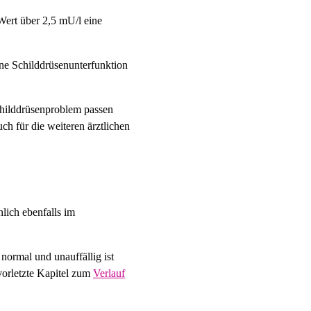
Wert über 2,5 mU/l eine
ine Schilddrüsenunterfunktion
childdrüsenproblem passen
ch für die weiteren ärztlichen
lich ebenfalls im
ormal und unauffällig ist
vorletzte Kapitel zum
Verlauf