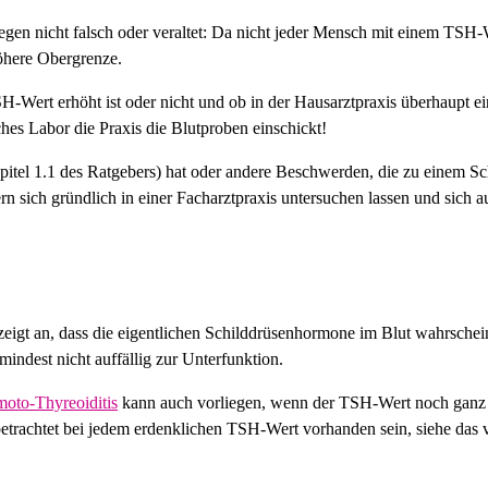
wegen nicht falsch oder veraltet: Da nicht jeder Mensch mit einem TSH-
öhere Obergrenze.
H-Wert erhöht ist oder nicht und ob in der Hausarztpraxis überhaupt e
hes Labor die Praxis die Blutproben einschickt!
itel 1.1 des Ratgebers) hat oder andere Beschwerden, die zu einem S
rn sich gründlich in einer Facharztpraxis untersuchen lassen und sich au
eigt an, dass die eigentlichen Schilddrüsenhormone im Blut wahrschein
mindest nicht auffällig zur Unterfunktion.
oto-Thyreoiditis
kann auch vorliegen, wenn der TSH-Wert noch ganz n
trachtet bei jedem erdenklichen TSH-Wert vorhanden sein, siehe das 