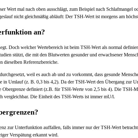
ser Wert mal nach oben ausschlägt, zum Beispiel nach Schlafmangel od
eslauf nicht gleichmäßig abläuft: Der TSH-Wert ist morgens am höchs
erfunktion an?
egt. Doch welcher Wertebereich ist beim TSH-Wert als normal definie
tudien stützt, die mit den Blutwerten gesunder und erwachsener Mensc
en dieselben Referenzbereiche.
r durchgesetzt, weil es auch ab und zu vorkommt, dass gesunde Mensc
he in Umlauf (z. B. 0,3 bis 4,2). Da der TSH-Wert den Übergang zur Un
ie Obergrenze definiert (z.B. für TSH-Werte von 2,5 bis 4). Die TSH-
h vergleichbar. Die Einheit des TSH-Werts ist immer mU/l.
bergrenzen?
enz zur Unterfunktion auffallen, falls immer nur der TSH-Wert betrach
riger Verspätung erkannt wird.