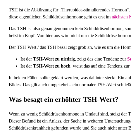
TSH ist die Abkürzung für „Thyreoidea-stimulierendes Hormon“. 
diese eigentlichen Schilddrüsenhormone geht es erst im
nächsten K
Das TSH ist also genau genommen kein Schilddrüsenhormon, sond
heißt im Kopf. Von hier aus wird nicht nur die Schilddrüse hormo
Der TSH-Wert / das TSH basal zeigt grob an, wie es um die Hormo
Ist der
TSH-Wert zu niedrig
, zeigt das eine Tendenz zur
S
Ist der
TSH-Wert zu hoch
, weist das auf eine Tendenz zur
In beiden Fällen sollte geklärt werden, was dahinter steckt. Ein au
Bildes. Das gilt auch umgekehrt – ein normaler TSH-Wert schließt 
Was besagt ein erhöhter TSH-Wert?
Wenn zu wenig Schilddrüsenhormone in Umlauf sind, steigt der TSH
Dieser Befund ist ein Anlass, der Sache in weiteren Untersuchu
Schilddrüsenkrankheit gefunden wurde und Sie auch nicht unter B