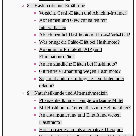
8 – Hashimoto und Ernährung
Vorsicht, Crash-Diäten und Abnehm-Irrtümer!
Abnehmen und Gewicht halten mit
Intervallfasten
Abnehmen bei Hashimoto mit Low-Carb-Diät?
Was bringt die Paläo-Diät bei Hashimoto?
Autoimmun-Protokoll (AIP) und
Eliminationsdiäten
Antientzündliche Diäten bei Hashimoto?
Glutenfreie Ernährung wegen Hashimoto?
Soja und andere Goitrogene – verboten oder
erlaubt?
9 – Naturheilkunde und Alternativmedizin
Pflanzenheilkunde – einige wirksame Mittel
Mit Hashimoto-Thyreoiditis zum Heilpraktiker?
Amalgamsanierung und Entgiftung wegen
Hashimoto?
Hoch dosiertes Jod als alternative Therapie?