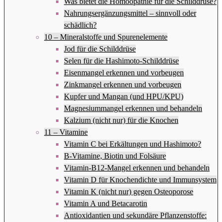
Was bietet die Homöopathie für die Schilddrüse?
Nahrungsergänzungsmittel – sinnvoll oder
schädlich?
10 – Mineralstoffe und Spurenelemente
Jod für die Schilddrüse
Selen für die Hashimoto-Schilddrüse
Eisenmangel erkennen und vorbeugen
Zinkmangel erkennen und vorbeugen
Kupfer und Mangan (und HPU/KPU)
Magnesiummangel erkennen und behandeln
Kalzium (nicht nur) für die Knochen
11 – Vitamine
Vitamin C bei Erkältungen und Hashimoto?
B-Vitamine, Biotin und Folsäure
Vitamin-B12-Mangel erkennen und behandeln
Vitamin D für Knochendichte und Immunsystem
Vitamin K (nicht nur) gegen Osteoporose
Vitamin A und Betacarotin
Antioxidantien und sekundäre Pflanzenstoffe: