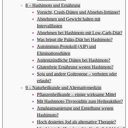
8 – Hashimoto und Ernährung
Vorsicht, Crash-Diäten und Abnehm-Irrtümer!
Abnehmen und Gewicht halten mit
Intervallfasten
Abnehmen bei Hashimoto mit Low-Carb-Diät?
Was bringt die Paläo-Diät bei Hashimoto?
Autoimmun-Protokoll (AIP) und
Eliminationsdiäten
Antientzündliche Diäten bei Hashimoto?
Glutenfreie Ernährung wegen Hashimoto?
Soja und andere Goitrogene – verboten oder
erlaubt?
9 – Naturheilkunde und Alternativmedizin
Pflanzenheilkunde – einige wirksame Mittel
Mit Hashimoto-Thyreoiditis zum Heilpraktiker?
Amalgamsanierung und Entgiftung wegen
Hashimoto?
Hoch dosiertes Jod als alternative Therapie?