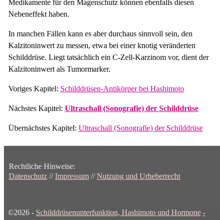
Medikamente für den Magenschutz können ebenfalls diesen
Nebeneffekt haben.
In manchen Fällen kann es aber durchaus sinnvoll sein, den
Kalzitoninwert zu messen, etwa bei einer knotig veränderten
Schilddrüse. Liegt tatsächlich ein C-Zell-Karzinom vor, dient der
Kalzitoninwert als Tumormarker.
Voriges Kapitel:
Schilddrüsen-Antikörper bei Hashimoto
Nächstes Kapitel:
Ultraschall (Sonografie) der Schilddrüse
Übernächstes Kapitel:
Ultraschall (Sonografie) der Schilddrüse
Rechtliche Hinweise:
Datenschutz
//
Impressum
//
Nutzung und Urheberrecht
©2026 -
Schilddrüsenunterfunktion, Hashimoto und Hormone
-