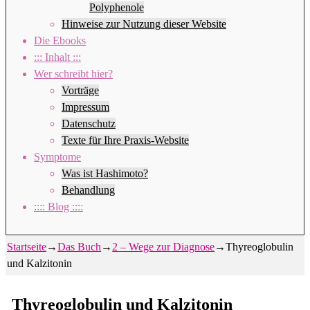
Polyphenole
Hinweise zur Nutzung dieser Website
Die Ebooks
::: Inhalt :::
Wer schreibt hier?
Vorträge
Impressum
Datenschutz
Texte für Ihre Praxis-Website
Symptome
Was ist Hashimoto?
Behandlung
:::: Blog ::::
Startseite
→
Das Buch
→
2 – Wege zur Diagnose
→
Thyreoglobulin
und Kalzitonin
Thyreoglobulin und Kalzitonin