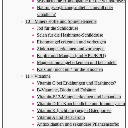
Was bietet die Homöopathie für die Schilddrüse?
Nahrungsergänzungsmittel – sinnvoll oder
schädlich?
10 – Mineralstoffe und Spurenelemente
Jod für die Schilddrüse
Selen für die Hashimoto-Schilddrüse
Eisenmangel erkennen und vorbeugen
Zinkmangel erkennen und vorbeugen
Kupfer und Mangan (und HPU/KPU)
Magnesiummangel erkennen und behandeln
Kalzium (nicht nur) für die Knochen
11 – Vitamine
Vitamin C bei Erkältungen und Hashimoto?
B-Vitamine, Biotin und Folsäure
Vitamin-B12-Mangel erkennen und behandeln
Vitamin D für Knochendichte und Immunsystem
Vitamin K (nicht nur) gegen Osteoporose
Vitamin A und Betacarotin
Antioxidantien und sekundäre Pflanzenstoffe: