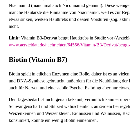
Niacinamid (manchmal auch Nicotinamid genannt): Diese weniger 
manche Hautärzte die Einnahme von Niacinamid, weil es zur Repa
etwas sinken, weißen Hautkrebs und dessen Vorstufen (sog. aktin
nicht.
Link:
Vitamin B3-Derivat beugt Hautkrebs in Studie vor (Ärztebla
www.aerzteblatt.de/nachrichten/64556/Vitamin-B3-Derivat-beugt-
Biotin (Vitamin B7)
Biotin spielt in etlichen Enzymen eine Rolle, daher ist es an viel
und DNA-Synthese gebraucht, außerdem für die Neubildung der H
auch für Nerven und eine stabile Psyche. Es bringt aber nur etwas
Der Tagesbedarf ist nicht genau bekannt, vermutlich kann er übe
Schwangerschaft und Stillzeit wahrscheinlich, außerdem bei regel
Weizenkeimen und Weizenkleien, Erdnüssen und Walnüssen, Bäcke
konsumiert, könnte ein wenig Biotin einnehmen.