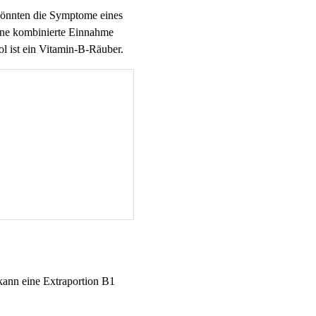
 könnten die Symptome eines
ine kombinierte Einnahme
l ist ein Vitamin-B-Räuber.
kann eine Extraportion B1