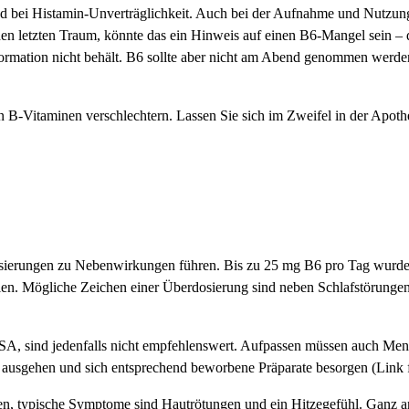
 bei Histamin-Unverträglichkeit. Auch bei der Aufnahme und Nutzung
den letzten Traum, könnte das ein Hinweis auf einen B6-Mangel sein – d
formation nicht behält. B6 sollte aber nicht am Abend genommen werden
Vitaminen verschlechtern. Lassen Sie sich im Zweifel in der Apothe
rungen zu Nebenwirkungen führen. Bis zu 25 mg B6 pro Tag wurden z
allen. Mögliche Zeichen einer Überdosierung sind neben Schlafstörunge
A, sind jedenfalls nicht empfehlenswert. Aufpassen müssen auch Men
sgehen und sich entsprechend beworbene Präparate besorgen (Link fü
n, typische Symptome sind Hautrötungen und ein Hitzegefühl. Ganz and