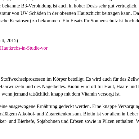
bekannte B3-Verbindung ist auch in hoher Dosis sehr gut verträglich
ratur von UV-Schäden in der obersten Hautschicht beitragen kann. Da
ische Keratosen) zu bekommen. Ein Ersatz für Sonnenschutz ist hoch d
tt, 2015)
Hautkrebs-in-Studie-vor
en Stoffwechselprozessen im Körper beteiligt. Es wird auch für das Zell
aarwurzeln und des Nagelbettes. Biotin wird oft für Haut, Haare un
, wenn jemand tatsächlich knapp mit dem Vitamin versorgt ist.
r eine ausgewogene Ernährung gedeckt werden. Eine knappe Versorgung 
mäßigem Alkohol- und Zigarettenkonsum. Biotin ist vor allem in Leber
r- und Bierhefe, Sojabohnen und Erbsen sowie in Pilzen enthalten. 