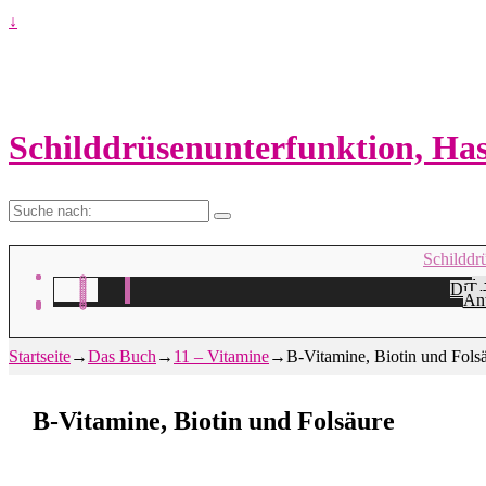
↓
Schilddrüsenunterfunktion, H
Suche
nach:
Schilddr
Na
H
Die 
Ta
A
Ant
Startseite
→
Das Buch
→
11 – Vitamine
→
B-Vitamine, Biotin und Fols
B-Vitamine, Biotin und Folsäure