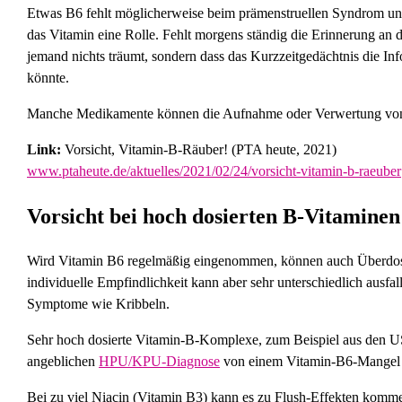
Etwas B6 fehlt möglicherweise beim prämenstruellen Syndrom und
das Vitamin eine Rolle. Fehlt morgens ständig die Erinnerung an 
jemand nichts träumt, sondern dass das Kurzzeitgedächtnis die In
könnte.
Manche Medikamente können die Aufnahme oder Verwertung von B-
Link:
Vorsicht, Vitamin-B-Räuber! (PTA heute, 2021)
www.ptaheute.de/aktuelles/2021/02/24/vorsicht-vitamin-b-raeuber
Vorsicht bei hoch dosierten B-Vitaminen
Wird Vitamin B6 regelmäßig eingenommen, können auch Überdosie
individuelle Empfindlichkeit kann aber sehr unterschiedlich ausf
Symptome wie Kribbeln.
Sehr hoch dosierte Vitamin-B-Komplexe, zum Beispiel aus den US
angeblichen
HPU/KPU-Diagnose
von einem Vitamin-B6-Mangel au
Bei zu viel Niacin (Vitamin B3) kann es zu Flush-Effekten komme