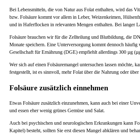
Bei Lebensmitteln, die von Natur aus Folat enthalten, wird das V
bzw. Folsäure kommt vor allem in Leber, Weizenkeimen, Hülsenfrü
und in Haferflocken in relevanten Mengen enthalten. Bei langer 
Folsäure brauchen wir für die Zellteilung und Blutbildung, die D
Monate speichern. Eine Unterversorgung kommt dennoch häufig vor
Gesellschaft für Ernährung (DGE) empfiehlt allerdings 300 µg (
Wer sich auf einen Folsäuremangel untersuchen lassen möchte, k
festgestellt, ist es sinnvoll, mehr Folat über die Nahrung oder üb
Folsäure zusätzlich einnehmen
Etwas Folsäure zusätzlich einzunehmen, kann auch bei einer Unvert
und essen eher wenig grünes Gemüse und Salat.
Auch bei psychischen und neurologischen Erkrankungen kann Fols
Kapitel) besteht, sollten Sie erst diesen Mangel abklären und beh