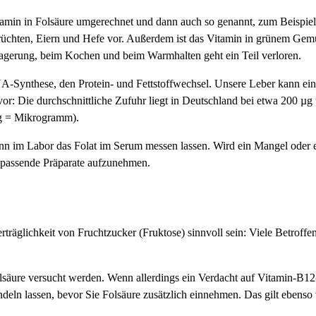
itamin in Folsäure umgerechnet und dann auch so genannt, zum Beispiel 
chten, Eiern und Hefe vor. Außerdem ist das Vitamin in grünem Gemüse
Lagerung, beim Kochen und beim Warmhalten geht ein Teil verloren.
NA-Synthese, den Protein- und Fettstoffwechsel. Unsere Leber kann ei
: Die durchschnittliche Zufuhr liegt in Deutschland bei etwa 200 µg t
µg = Mikrogramm).
ann im Labor das Folat im Serum messen lassen. Wird ein Mangel oder
er passende Präparate aufzunehmen.
räglichkeit von Fruchtzucker (Fruktose) sinnvoll sein: Viele Betroffen
äure versucht werden. Wenn allerdings ein Verdacht auf Vitamin-B12
andeln lassen, bevor Sie Folsäure zusätzlich einnehmen. Das gilt ebenso