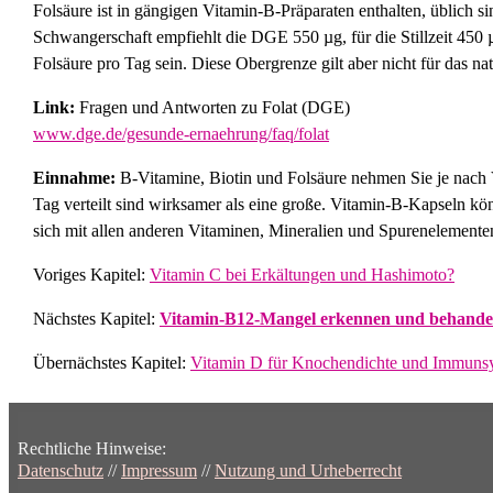
Folsäure ist in gängigen Vitamin-B-Präparaten enthalten, üblich 
Schwangerschaft empfiehlt die DGE 550 µg, für die Stillzeit 450 µ
Folsäure pro Tag sein. Diese Obergrenze gilt aber nicht für das na
Link:
Fragen und Antworten zu Folat (DGE)
www.dge.de/gesunde-ernaehrung/faq/folat
Einnahme:
B-Vitamine, Biotin und Folsäure nehmen Sie je nach 
Tag verteilt sind wirksamer als eine große. Vitamin-B-Kapseln kö
sich mit allen anderen Vitaminen, Mineralien und Spurenelemente
Voriges Kapitel:
Vitamin C bei Erkältungen und Hashimoto?
Nächstes Kapitel:
Vitamin-B12-Mangel erkennen und behande
Übernächstes Kapitel:
Vitamin D für Knochendichte und Immuns
Rechtliche Hinweise:
Datenschutz
//
Impressum
//
Nutzung und Urheberrecht