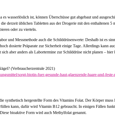
a es wasserlöslich ist, können Überschüsse gut abgebaut und ausgesch
 die derzeit üblichen Tabletten aus der Drogerie mit den enthaltenen 5
bieren oder zu vierteln.
abor und Messmethode auch die Schilddrüsenwerte: Deshalb ist es sinn
ch dosierte Präparate zur Sicherheit einige Tage. Allerdings kann a
 sich aber anders als Labortermine zur Schilddrüse nicht planen – hier
Nägel? (Verbraucherzentrale 2021)
ngsmittel/sorgt-biotin-fuer-gesunde-haut-glaenzende-haare-und-feste
die synthetisch hergestellte Form des Vitamins Folat. Der Körper muss F
üllen kann, dafür wird Vitamin B12 gebraucht. In einigen Fällen fun
t. Diese bioaktive Form wird auch Methylfolat genannt.