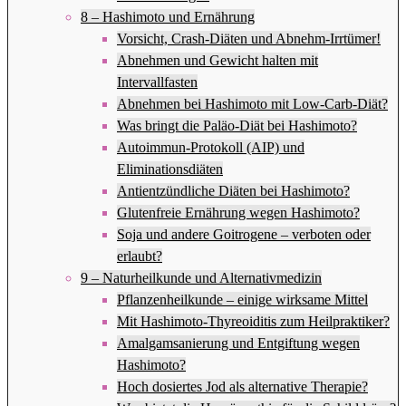
8 – Hashimoto und Ernährung
Vorsicht, Crash-Diäten und Abnehm-Irrtümer!
Abnehmen und Gewicht halten mit
Intervallfasten
Abnehmen bei Hashimoto mit Low-Carb-Diät?
Was bringt die Paläo-Diät bei Hashimoto?
Autoimmun-Protokoll (AIP) und
Eliminationsdiäten
Antientzündliche Diäten bei Hashimoto?
Glutenfreie Ernährung wegen Hashimoto?
Soja und andere Goitrogene – verboten oder
erlaubt?
9 – Naturheilkunde und Alternativmedizin
Pflanzenheilkunde – einige wirksame Mittel
Mit Hashimoto-Thyreoiditis zum Heilpraktiker?
Amalgamsanierung und Entgiftung wegen
Hashimoto?
Hoch dosiertes Jod als alternative Therapie?