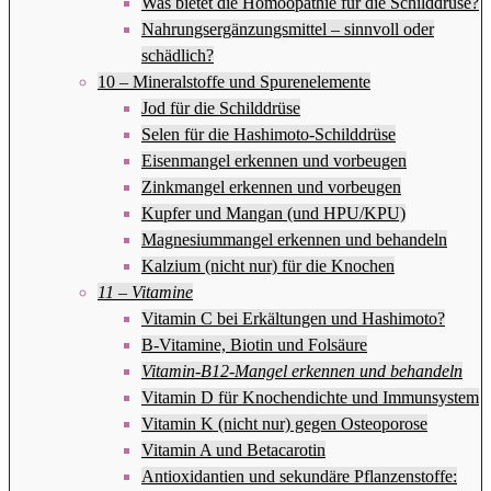
Was bietet die Homöopathie für die Schilddrüse?
Nahrungsergänzungsmittel – sinnvoll oder
schädlich?
10 – Mineralstoffe und Spurenelemente
Jod für die Schilddrüse
Selen für die Hashimoto-Schilddrüse
Eisenmangel erkennen und vorbeugen
Zinkmangel erkennen und vorbeugen
Kupfer und Mangan (und HPU/KPU)
Magnesiummangel erkennen und behandeln
Kalzium (nicht nur) für die Knochen
11 – Vitamine
Vitamin C bei Erkältungen und Hashimoto?
B-Vitamine, Biotin und Folsäure
Vitamin-B12-Mangel erkennen und behandeln
Vitamin D für Knochendichte und Immunsystem
Vitamin K (nicht nur) gegen Osteoporose
Vitamin A und Betacarotin
Antioxidantien und sekundäre Pflanzenstoffe: