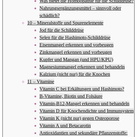
Was bietet die Homöopathie für die Schilddrüse?
Nahrungsergänzungsmittel – sinnvoll oder
schädlich?
10 – Mineralstoffe und Spurenelemente
Jod für die Schilddrüse
Selen für die Hashimoto-Schilddrüse
Eisenmangel erkennen und vorbeugen
Zinkmangel erkennen und vorbeugen
Kupfer und Mangan (und HPU/KPU)
Magnesiummangel erkennen und behandeln
Kalzium (nicht nur) für die Knochen
11 – Vitamine
Vitamin C bei Erkältungen und Hashimoto?
B-Vitamine, Biotin und Folsäure
Vitamin-B12-Mangel erkennen und behandeln
Vitamin D für Knochendichte und Immunsystem
Vitamin K (nicht nur) gegen Osteoporose
Vitamin A und Betacarotin
Antioxidantien und sekundäre Pflanzenstoffe: