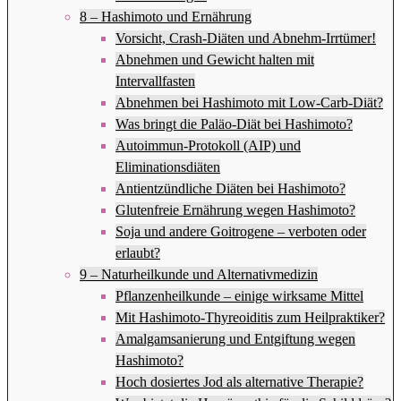
8 – Hashimoto und Ernährung
Vorsicht, Crash-Diäten und Abnehm-Irrtümer!
Abnehmen und Gewicht halten mit
Intervallfasten
Abnehmen bei Hashimoto mit Low-Carb-Diät?
Was bringt die Paläo-Diät bei Hashimoto?
Autoimmun-Protokoll (AIP) und
Eliminationsdiäten
Antientzündliche Diäten bei Hashimoto?
Glutenfreie Ernährung wegen Hashimoto?
Soja und andere Goitrogene – verboten oder
erlaubt?
9 – Naturheilkunde und Alternativmedizin
Pflanzenheilkunde – einige wirksame Mittel
Mit Hashimoto-Thyreoiditis zum Heilpraktiker?
Amalgamsanierung und Entgiftung wegen
Hashimoto?
Hoch dosiertes Jod als alternative Therapie?