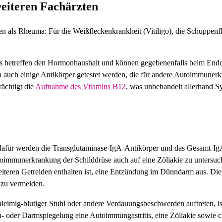
eiteren Fachärzten
als Rheuma: Für die Weißfleckenkrankheit (Vitiligo), die Schuppenfle
us betreffen den Hormonhaushalt und können gegebenenfalls beim Endo
auch einige Antikörper getestet werden, die für andere Autoimmunerk
rächtigt die
Aufnahme des Vitamins B12
, was unbehandelt allerhand S
ll, dafür werden die Transglutaminase-IgA-Antikörper und das Gesamt-I
oimmunerkrankung der Schilddrüse auch auf eine Zöliakie zu untersuch
teren Getreiden enthalten ist, eine Entzündung im Dünndarm aus. Die
 zu vermeiden.
eimig-blutiger Stuhl oder andere Verdauungsbeschwerden auftreten, ist
n- oder Darmspiegelung eine Autoimmungastritis, eine Zöliakie sowie 