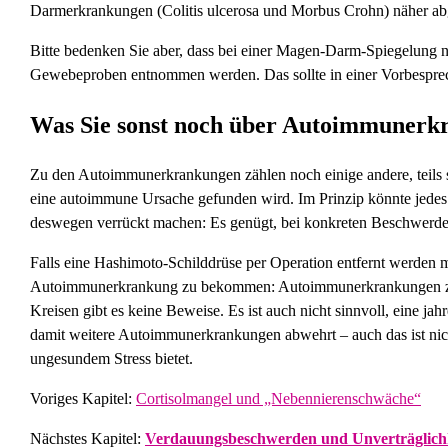
Darmerkrankungen (Colitis ulcerosa und Morbus Crohn) näher ab
Bitte bedenken Sie aber, dass bei einer Magen-Darm-Spiegelung ni
Gewebeproben entnommen werden. Das sollte in einer Vorbesprec
Was Sie sonst noch über Autoimmunerkr
Zu den Autoimmunerkrankungen zählen noch einige andere, teils s
eine autoimmune Ursache gefunden wird. Im Prinzip könnte jede
deswegen verrückt machen: Es genügt, bei konkreten Beschwerd
Falls eine Hashimoto-Schilddrüse per Operation entfernt werden mu
Autoimmunerkrankung zu bekommen: Autoimmunerkrankungen ziehen
Kreisen gibt es keine Beweise. Es ist auch nicht sinnvoll, eine
damit weitere Autoimmunerkrankungen abwehrt – auch das ist nicht
ungesundem Stress bietet.
Voriges Kapitel:
Cortisolmangel und „Nebennierenschwäche“
Nächstes Kapitel:
Verdauungsbeschwerden und Unverträglich