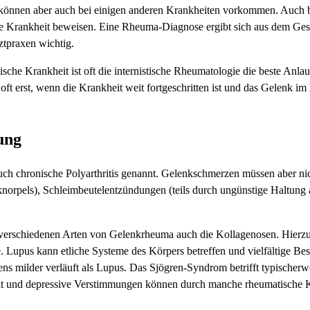
 können aber auch bei einigen anderen Krankheiten vorkommen. Auch 
sche Krankheit beweisen. Eine Rheuma-Diagnose ergibt sich aus dem Ge
ztpraxen wichtig.
he Krankheit ist oft die internistische Rheumatologie die beste Anlau
 erst, wenn die Krankheit weit fortgeschritten ist und das Gelenk im
ung
auch chronische Polyarthritis genannt. Gelenkschmerzen müssen aber 
orpels), Schleimbeutelentzündungen (teils durch ungünstige Haltung 
verschiedenen Arten von Gelenkrheuma auch die Kollagenosen. Hierzu
Lupus kann etliche Systeme des Körpers betreffen und vielfältige Bes
ens milder verläuft als Lupus. Das Sjögren-Syndrom betrifft typischerw
t und depressive Verstimmungen können durch manche rheumatische K