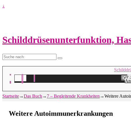
↓
Schilddrüsenunterfunktion, H
Suche
nach:
Schilddr
Na
H
Die 
Ta
A
Ant
Startseite
→
Das Buch
→
7 – Begleitende Krankheiten
→
Weitere Auto
Weitere Autoimmunerkrankungen