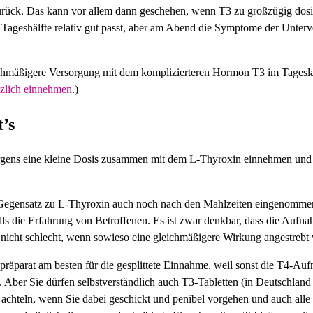
rück. Das kann vor allem dann geschehen, wenn T3 zu großzügig dosie
ten Tageshälfte relativ gut passt, aber am Abend die Symptome der Unter
leichmäßigere Versorgung mit dem komplizierteren Hormon T3 im Tagesl
tzlich einnehmen
.)
t’s
morgens eine kleine Dosis zusammen mit dem L-Thyroxin einnehmen und
m Gegensatz zu L-Thyroxin auch noch nach den Mahlzeiten eingenomme
ls die Erfahrung von Betroffenen. Es ist zwar denkbar, dass die Auf
 nicht schlecht, wenn sowieso eine gleichmäßigere Wirkung angestrebt 
opräparat am besten für die gesplittete Einnahme, weil sonst die T4-A
n. Aber Sie dürfen selbstverständlich auch T3-Tabletten (in Deutschla
r achteln, wenn Sie dabei geschickt und penibel vorgehen und auch alle