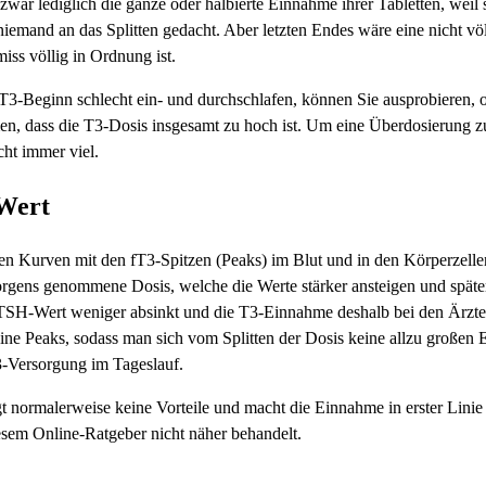
war lediglich die ganze oder halbierte Einnahme ihrer Tabletten, weil s
iemand an das Splitten gedacht. Aber letzten Endes wäre eine nicht völ
iss völlig in Ordnung ist.
 T3-Beginn schlecht ein- und durchschlafen, können Sie ausprobieren, 
, dass die T3-Dosis insgesamt zu hoch ist. Um eine Überdosierung zu 
cht immer viel.
Wert
en Kurven mit den fT3-Spitzen (Peaks) im Blut und in den Körperzelle
rgens genommene Dosis, welche die Werte stärker ansteigen und später
der TSH-Wert weniger absinkt und die T3-Einnahme deshalb bei den Är
kleine Peaks, sodass man sich vom Splitten der Dosis keine allzu große
T3-Versorgung im Tageslauf.
 normalerweise keine Vorteile und macht die Einnahme in erster Linie
esem Online-Ratgeber nicht näher behandelt.