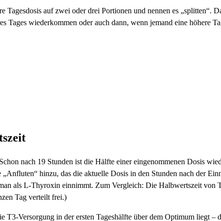
 Tagesdosis auf zwei oder drei Portionen und nennen es „splitten“. Das
 des Tages wiederkommen oder auch dann, wenn jemand eine höhere Ta
szeit
 Schon nach 19 Stunden ist die Hälfte einer eingenommenen Dosis wied
Anfluten“ hinzu, das die aktuelle Dosis in den Stunden nach der Einn
das man als L-Thyroxin einnimmt. Zum Vergleich: Die Halbwertszeit von 
n Tag verteilt frei.)
ie T3-Versorgung in der ersten Tageshälfte über dem Optimum liegt – d