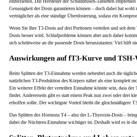
einbeziehen. Die Hersteller der Schilddrüsen-Tabletten empfehlen z
Genauigkeit der Dosis garantieren können – doch dabei hat wohl n
verträglicher als eine ständige Überdosierung, sodass ein Komprom
Wenn Sie Ihre T3-Dosis auf drei Portionen verteilen und seit dem
Dosis besser wird. Schlafprobleme können aber auch daher kommen
sich schrittweise an die passende Dosis heranzutasten: Viel hilft ni
Auswirkungen auf fT3-Kurve und TSH-
Beim Splitten der T3-Einnahme werden nebenbei auch die täglich
natürlichen T3-Produktion des Körpers näher als eine komplett mo
Ein weiterer Effekt der verteilten Einnahme könnte sein, dass 
findet. Andererseits gibt es statt einem Peak nun zwei oder drei 
erhoffen sollte. Der wichtigste Vorteil bleibt die gleichmäßigere 
Das Splitten des Hormons T4 – also der L-Thyroxin-Dosis – bringt
dabei die Nüchtern-Einnahme wichtiger ist. Deshalb wird es in di