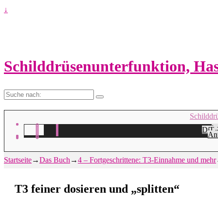
↓
Schilddrüsenunterfunktion, H
Suche
nach:
Schilddr
Na
H
Die 
Ta
A
Ant
Startseite
→
Das Buch
→
4 – Fortgeschrittene: T3-Einnahme und mehr
T3 feiner dosieren und „splitten“