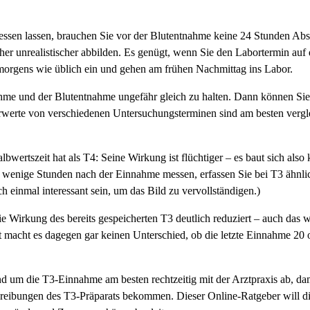
essen lassen, brauchen Sie vor der Blutentnahme keine 24 Stunden Ab
er unrealistischer abbilden. Es genügt, wenn Sie den Labortermin auf d
orgens wie üblich ein und gehen am frühen Nachmittag ins Labor.
hme und der Blutentnahme ungefähr gleich zu halten. Dann können Sie 
rwerte von verschiedenen Untersuchungsterminen sind am besten vergle
lbwertszeit hat als T4: Seine Wirkung ist flüchtiger – es baut sich als
ur wenige Stunden nach der Einnahme messen, erfassen Sie bei T3 ähnlic
 einmal interessant sein, um das Bild zu vervollständigen.)
e Wirkung des bereits gespeicherten T3 deutlich reduziert – auch das w
 macht es dagegen gar keinen Unterschied, ob die letzte Einnahme 20 o
d um die T3-Einnahme am besten rechtzeitig mit der Arztpraxis ab, da
chreibungen des T3-Präparats bekommen. Dieser Online-Ratgeber will di