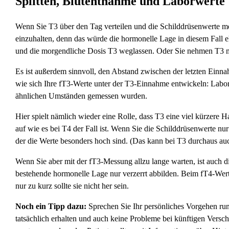
Splitten, Blutentnahme und Laborwerte
Wenn Sie T3 über den Tag verteilen und die Schilddrüsenwerte m
einzuhalten, denn das würde die hormonelle Lage in diesem Fall eh
und die morgendliche Dosis T3 weglassen. Oder Sie nehmen T3 m
Es ist außerdem sinnvoll, den Abstand zwischen der letzten Einna
wie sich Ihre fT3-Werte unter der T3-Einnahme entwickeln: Labo
ähnlichen Umständen gemessen wurden.
Hier spielt nämlich wieder eine Rolle, dass T3 eine viel kürzere Ha
auf wie es bei T4 der Fall ist. Wenn Sie die Schilddrüsenwerte n
der die Werte besonders hoch sind. (Das kann bei T3 durchaus auch
Wenn Sie aber mit der fT3-Messung allzu lange warten, ist auch di
bestehende hormonelle Lage nur verzerrt abbilden. Beim fT4-Wert
nur zu kurz sollte sie nicht her sein.
Noch ein Tipp dazu:
Sprechen Sie Ihr persönliches Vorgehen run
tatsächlich erhalten und auch keine Probleme bei künftigen Vers