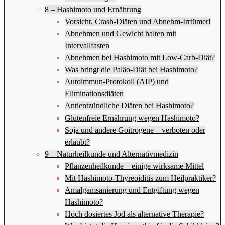
8 – Hashimoto und Ernährung
Vorsicht, Crash-Diäten und Abnehm-Irrtümer!
Abnehmen und Gewicht halten mit
Intervallfasten
Abnehmen bei Hashimoto mit Low-Carb-Diät?
Was bringt die Paläo-Diät bei Hashimoto?
Autoimmun-Protokoll (AIP) und
Eliminationsdiäten
Antientzündliche Diäten bei Hashimoto?
Glutenfreie Ernährung wegen Hashimoto?
Soja und andere Goitrogene – verboten oder
erlaubt?
9 – Naturheilkunde und Alternativmedizin
Pflanzenheilkunde – einige wirksame Mittel
Mit Hashimoto-Thyreoiditis zum Heilpraktiker?
Amalgamsanierung und Entgiftung wegen
Hashimoto?
Hoch dosiertes Jod als alternative Therapie?