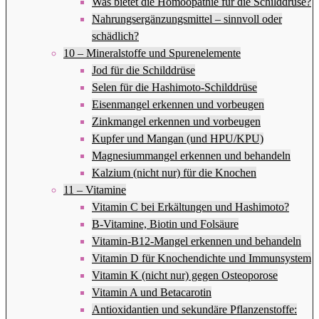
Was bietet die Homöopathie für die Schilddrüse?
Nahrungsergänzungsmittel – sinnvoll oder
schädlich?
10 – Mineralstoffe und Spurenelemente
Jod für die Schilddrüse
Selen für die Hashimoto-Schilddrüse
Eisenmangel erkennen und vorbeugen
Zinkmangel erkennen und vorbeugen
Kupfer und Mangan (und HPU/KPU)
Magnesiummangel erkennen und behandeln
Kalzium (nicht nur) für die Knochen
11 – Vitamine
Vitamin C bei Erkältungen und Hashimoto?
B-Vitamine, Biotin und Folsäure
Vitamin-B12-Mangel erkennen und behandeln
Vitamin D für Knochendichte und Immunsystem
Vitamin K (nicht nur) gegen Osteoporose
Vitamin A und Betacarotin
Antioxidantien und sekundäre Pflanzenstoffe: