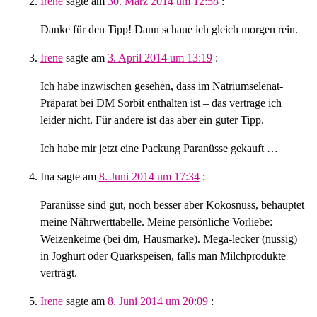
Irene
sagte am
30. März 2014 um 12:58
:
Danke für den Tipp! Dann schaue ich gleich morgen rein.
Irene
sagte am
3. April 2014 um 13:19
:
Ich habe inzwischen gesehen, dass im Natriumselenat-
Präparat bei DM Sorbit enthalten ist – das vertrage ich
leider nicht. Für andere ist das aber ein guter Tipp.
Ich habe mir jetzt eine Packung Paranüsse gekauft …
Ina
sagte am
8. Juni 2014 um 17:34
:
Paranüsse sind gut, noch besser aber Kokosnuss, behauptet
meine Nährwerttabelle. Meine persönliche Vorliebe:
Weizenkeime (bei dm, Hausmarke). Mega-lecker (nussig)
in Joghurt oder Quarkspeisen, falls man Milchprodukte
verträgt.
Irene
sagte am
8. Juni 2014 um 20:09
: