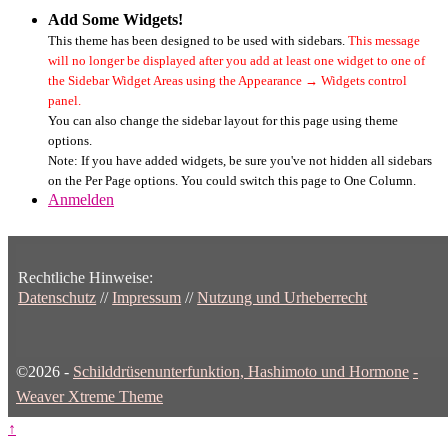
Add Some Widgets!
This theme has been designed to be used with sidebars.
This message
will no longer be displayed after you add at least one widget to one of
the Sidebar Widget Areas using the Appearance → Widgets control
panel.
You can also change the sidebar layout for this page using theme
options.
Note: If you have added widgets, be sure you've not hidden all sidebars
on the Per Page options. You could switch this page to One Column.
Anmelden
Rechtliche Hinweise:
Datenschutz
//
Impressum
//
Nutzung und Urheberrecht
©2026 -
Schilddrüsenunterfunktion, Hashimoto und Hormone
-
Weaver Xtreme Theme
↑