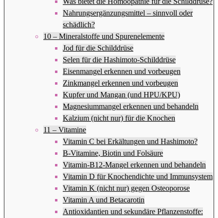
Was bietet die Homöopathie für die Schilddrüse?
Nahrungsergänzungsmittel – sinnvoll oder
schädlich?
10 – Mineralstoffe und Spurenelemente
Jod für die Schilddrüse
Selen für die Hashimoto-Schilddrüse
Eisenmangel erkennen und vorbeugen
Zinkmangel erkennen und vorbeugen
Kupfer und Mangan (und HPU/KPU)
Magnesiummangel erkennen und behandeln
Kalzium (nicht nur) für die Knochen
11 – Vitamine
Vitamin C bei Erkältungen und Hashimoto?
B-Vitamine, Biotin und Folsäure
Vitamin-B12-Mangel erkennen und behandeln
Vitamin D für Knochendichte und Immunsystem
Vitamin K (nicht nur) gegen Osteoporose
Vitamin A und Betacarotin
Antioxidantien und sekundäre Pflanzenstoffe: