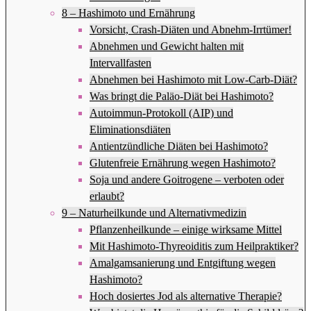
8 – Hashimoto und Ernährung
Vorsicht, Crash-Diäten und Abnehm-Irrtümer!
Abnehmen und Gewicht halten mit
Intervallfasten
Abnehmen bei Hashimoto mit Low-Carb-Diät?
Was bringt die Paläo-Diät bei Hashimoto?
Autoimmun-Protokoll (AIP) und
Eliminationsdiäten
Antientzündliche Diäten bei Hashimoto?
Glutenfreie Ernährung wegen Hashimoto?
Soja und andere Goitrogene – verboten oder
erlaubt?
9 – Naturheilkunde und Alternativmedizin
Pflanzenheilkunde – einige wirksame Mittel
Mit Hashimoto-Thyreoiditis zum Heilpraktiker?
Amalgamsanierung und Entgiftung wegen
Hashimoto?
Hoch dosiertes Jod als alternative Therapie?