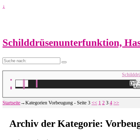
↓
Schilddrüsenunterfunktion, H
Suche
nach:
Schilddr
Na
H
Die 
Ta
A
Ant
Startseite
→Kategorien
Vorbeugung
- Seite 3
<<
1
2
3
4
>>
Archiv der Kategorie:
Vorbeu