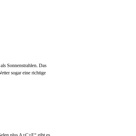
 als Sonnenstrahlen. Das
ter sogar eine richtige
Selen plus A+C+E“ gibt es