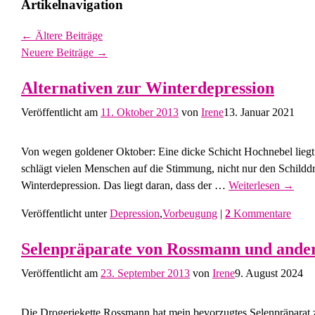
Artikelnavigation
←
Ältere Beiträge
Neuere Beiträge
→
Alternativen zur Winterdepression
Veröffentlicht am
11. Oktober 2013
von
Irene
13. Januar 2021
Von wegen goldener Oktober: Eine dicke Schicht Hochnebel liegt 
schlägt vielen Menschen auf die Stimmung, nicht nur den Schildd
Winterdepression. Das liegt daran, dass der
…
Weiterlesen →
Veröffentlicht unter
Depression
,
Vorbeugung
|
2
Kommentare
Selenpräparate von Rossmann und ande
Veröffentlicht am
23. September 2013
von
Irene
9. August 2024
Die Drogeriekette Rossmann hat mein bevorzugtes Selenpräpara