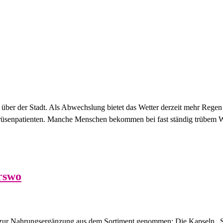
über der Stadt. Als Abwechslung bietet das Wetter derzeit mehr Regen
rüsenpatienten. Manche Menschen bekommen bei fast ständig trübem Wet
rswo
t zur Nahrungsergänzung aus dem Sortiment genommen: Die Kapseln „